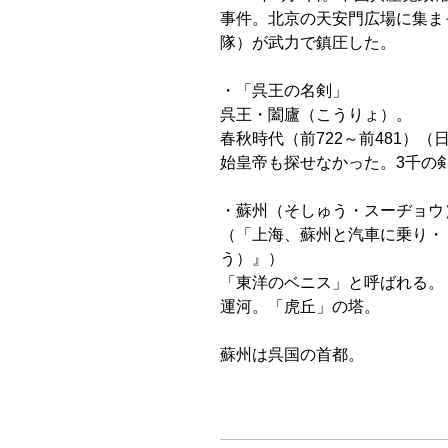
事件。北京の天安門広場に集ま
隊）が武力で鎮圧した。
・「呉王の名剣」
呉王・闔廬（こうりょ）。
春秋時代（前722～前481）（
始皇帝も探せなかった。3千の
・蘇州（そしゅう・スーヂョウ
（「上海、蘇州と汽車に乗り・
う）』）
「東洋のベニス」と呼ばれる。
運河。「虎丘」の塔。
蘇州は呉国の首都。