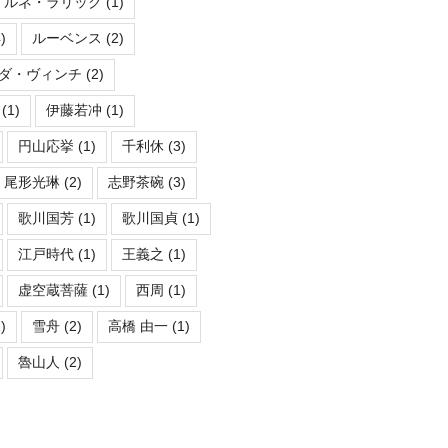
ルネ・ラリック
(1)
)
ルーベンス
(2)
ダ・ヴィンチ
(2)
(1)
伊藤若冲
(1)
円山応挙
(1)
千利休
(3)
尾形光琳
(2)
志野茶碗
(3)
歌川国芳
(1)
歌川国貞
(1)
江戸時代
(1)
王義之
(1)
虚空蔵菩薩
(1)
西周
(1)
)
雪舟
(2)
高橋 由一
(1)
魯山人
(2)