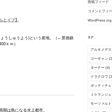
投稿フィード
コメントフィ
ムとイブ】
WordPress.org
しょうしゅうよう)という産地。（←景徳鎮
タグ
00ｋｍ）
アルキメデス
ゴーギャン
(2
ターナー
(4)
ドラクロワ
(2
ボッティチェ
ミケランジェ
モーツァルト
雨期は島になる水上都市。