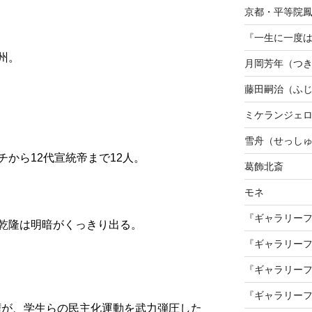
京都・平等院
『一生に一度は
州。
月岡芳年（つ
藤田嗣治（ふ
ミケランジェ
雪舟（せっし
から12代宣統帝まで12人。
葛飾北斎
モネ
）
『ギャラリーフ
乾隆は明暗がくっきり出る。
『ギャラリーフ
『ギャラリーフ
『ギャラリーフ
政権が、学生らの民主化運動を武力弾圧した