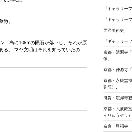
カタン半島。
『ギャラリー
『ギャラリーフ
象徴。
西洋美術史
『ギャラリーフ
タン半島に10kmの隕石が落下し、それが原
ある。 マヤ文明はそれを知っていたの
京都・清源寺
像」
京都・仲源寺
京都・永観堂禅
弥陀）｣
滋賀・渡岸寺観
京都・六波羅蜜
んりゅうぞう）
奈良・興福寺