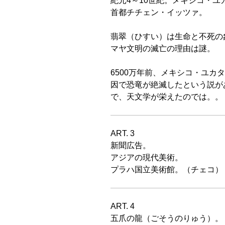
紀元4～10世紀。メキシコ・ユ
首都チチェン・イッツァ。
翡翠（ひすい）は生命と不死の
マヤ文明の滅亡の理由は謎。
6500万年前、メキシコ・ユカ
因で恐竜が絶滅したという説が
で、天文学が栄えたのでは。。
ART. 3
新聞広告。
アジアの現代美術。
プラハ国立美術館。（チェコ）
ART. 4
五爪の龍（ごそうのりゅう）。