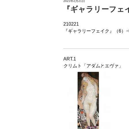
投
2021年2月21日
稿
『ギャラリーフェイ
日:
210221
『ギャラリーフェイク』（6）
ART.1
クリムト「アダムとエヴァ」