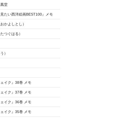
鳳凰堂
見たい西洋絵画BEST100』メモ
きおかよしとし）
じたつぐはる）
ロ
ゅう）
ェイク』38巻 メモ
ェイク』37巻 メモ
ェイク』36巻 メモ
ェイク』35巻 メモ