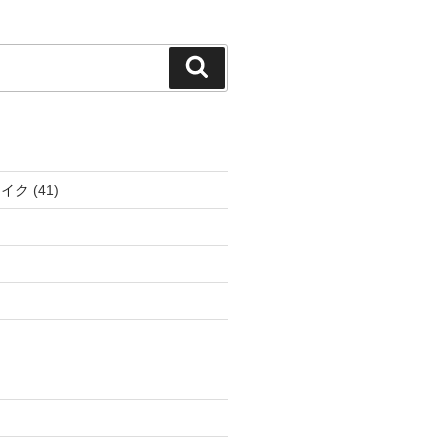
検
索
ェイク
(41)