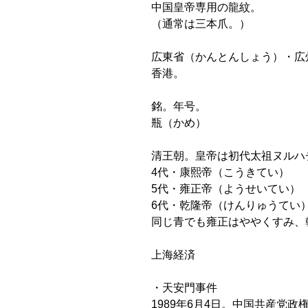
中国皇帝専用の龍紋。
（通常は三本爪。）
広東省（かんとんしょう）・広
香港。
銘。年号。
瓶（かめ）
清王朝。皇帝は初代太祖ヌルハチ
4代・康熙帝（こうきてい）
5代・雍正帝（ようせいてい）
6代・乾隆帝（けんりゅうてい
同じ青でも雍正はややくすみ、
上海経済
・天安門事件
1989年6月4日。中国共産党