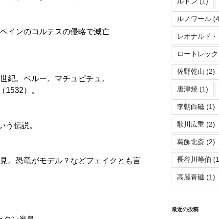
ルドン
(1)
ルノワール
(4
スペインのコルテスの侵略で滅亡
レオナルド・
ロートレック
佐野乾山
(2)
6世紀。ペルー。マチュピチュ。
唐津焼
(1)
1532）。
李朝白磁
(1)
歌川広重
(2)
いう伝説。
葛飾北斎
(2)
長谷川等伯
(1
発見。恐竜がモデル？などフェイクとも言
高麗青磁
(1)
最近の投稿