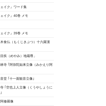
フェイク』ワード集
ェイク』40巻 メモ
ェイク』39巻 メモ
「木食仏（もくじきぶつ）十六羅漢
「目疾（めやみ）地蔵尊」
林寺 ｢阿弥陀如来立像（みかえり阿
音堂 ｢十一面観音立像｣
寺 ｢空也上人立像（くうやしょうに
｣
 阿修羅像