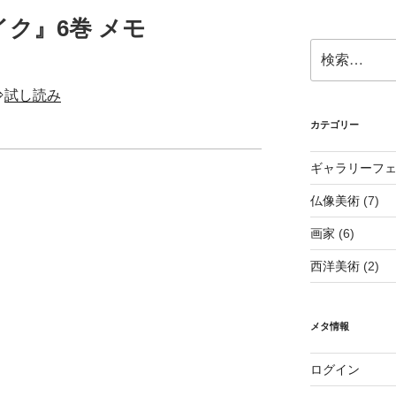
ク』6巻 メモ
検
索:
⇒
試し読み
カテゴリー
ギャラリーフ
仏像美術
(7)
画家
(6)
西洋美術
(2)
メタ情報
ログイン