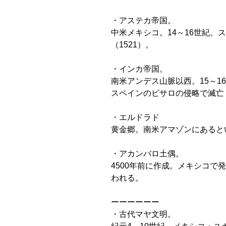
・アステカ帝国。
中米メキシコ。14～16世紀。
（1521）。
・インカ帝国。
南米アンデス山脈以西。15～1
スペインのピサロの侵略で滅亡（
・エルドラド
黄金郷。南米アマゾンにあると
・アカンバロ土偶。
4500年前に作成。メキシコで
われる。
ーーーーーー
・古代マヤ文明。