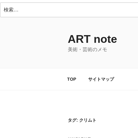
検
索:
コ
ン
テ
ART note
ン
美術・芸術のメモ
ツ
へ
ス
キ
TOP
サイトマップ
ッ
プ
タグ:
クリムト