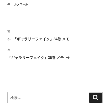
テ
タ
ルノワール
ゴ
グ
リ
ー
投
前
前
稿
の
『ギャラリーフェイク』34巻 メモ
ナ
投
ビ
稿
次
次
ゲ
の
『ギャラリーフェイク』36巻 メモ
投
ー
稿
シ
ョ
ン
検
検
索
索: