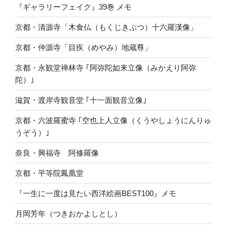
『ギャラリーフェイク』39巻 メモ
京都・清源寺「木食仏（もくじきぶつ）十六羅漢像」
京都・仲源寺「目疾（めやみ）地蔵尊」
京都・永観堂禅林寺 ｢阿弥陀如来立像（みかえり阿弥
陀）｣
滋賀・渡岸寺観音堂 ｢十一面観音立像｣
京都・六波羅蜜寺 ｢空也上人立像（くうやしょうにんりゅ
うぞう）｣
奈良・興福寺 阿修羅像
京都・平等院鳳凰堂
『一生に一度は見たい西洋絵画BEST100』メモ
月岡芳年（つきおかよしとし）