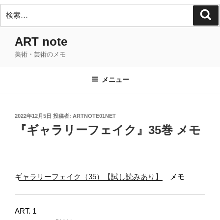
検
検
索
索:
コ
ART note
ン
美術・芸術のメモ
テ
ン
ツ
メニュー
へ
ス
キ
投
2022年12月5日
投稿者:
ARTNOTE01NET
稿
ッ
『ギャラリーフェイク』35巻 メモ
日:
プ
ギャラリーフェイク（35）【試し読みあり】
メモ
ART. 1