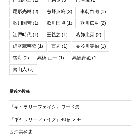
尾形光琳
(2)
志野茶碗
(3)
李朝白磁
(1)
歌川国芳
(1)
歌川国貞
(1)
歌川広重
(2)
江戸時代
(1)
王義之
(1)
葛飾北斎
(2)
虚空蔵菩薩
(1)
西周
(1)
長谷川等伯
(1)
雪舟
(2)
高橋 由一
(1)
高麗青磁
(1)
魯山人
(2)
最近の投稿
『ギャラリーフェイク』ワード集
『ギャラリーフェイク』40巻 メモ
西洋美術史