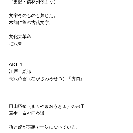
（史記・儒林列伝より）
文字そのものも禁じた。
木簡に魯の古代文字。
文化大革命
毛沢東
ART. 4
江戸 絵師
長沢芦雪（ながさわろせつ）『虎図』
円山応挙（まるやまおうきょ）の弟子
写生 京都四条派
猫と虎が表裏で一対になっている。