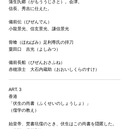
蒲生氏郷（がもううじさと）。会津。
信長、秀吉に仕えた。
備前伝（びぜんでん）
小龍景光、信玄景光、謙信景光
骨喰（ほねばみ）足利尊氏の拝刀
粟田口 吉光（よしみつ）
備前長船（びぜんおさふね）
赤穂浪士 大石内蔵助（おおいしくらのすけ）
ART. 3
香港
「伏生の尚書（ふくせいのしょうしょ）」
（儒学の教え）
始皇帝、焚書坑儒のとき、伏生はこの尚書を隠匿した。